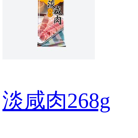
淡咸肉268g