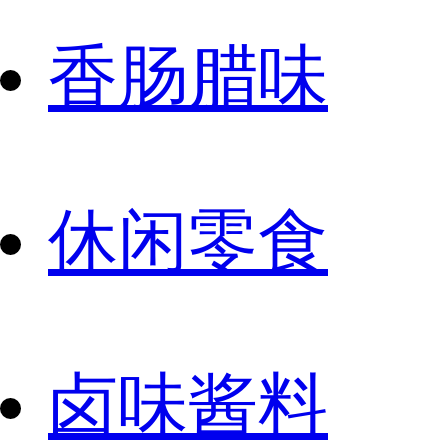
香肠腊味
休闲零食
卤味酱料