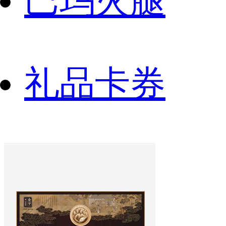
巴玛火腿
礼品卡券