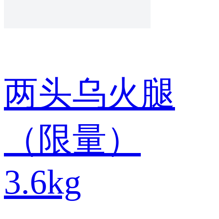
两头乌火腿
（限量）
3.6kg