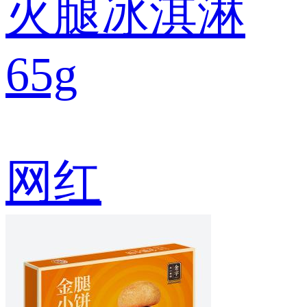
火腿冰淇淋
65g
网红