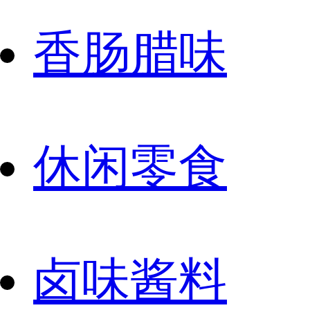
香肠腊味
休闲零食
卤味酱料