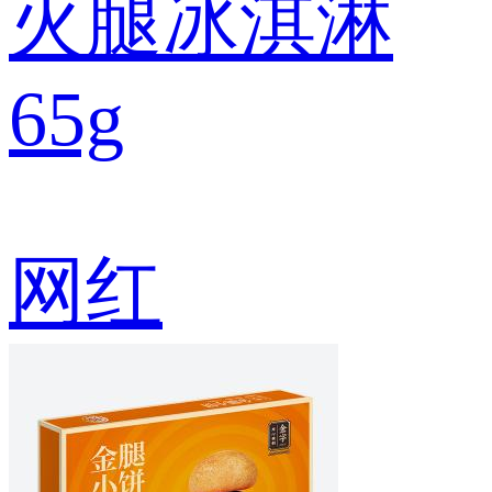
火腿冰淇淋
65g
网红