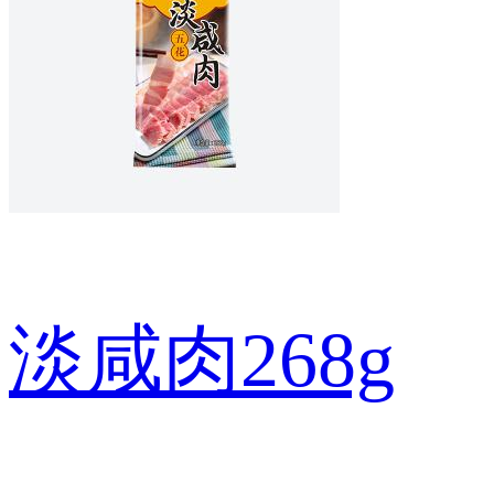
淡咸肉268g