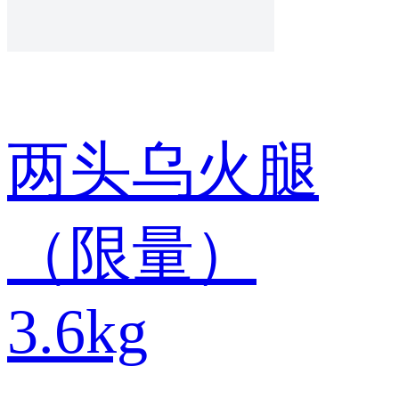
两头乌火腿
（限量）
3.6kg