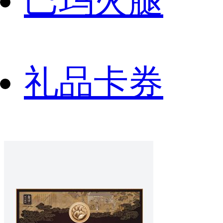
巴玛火腿
礼品卡券