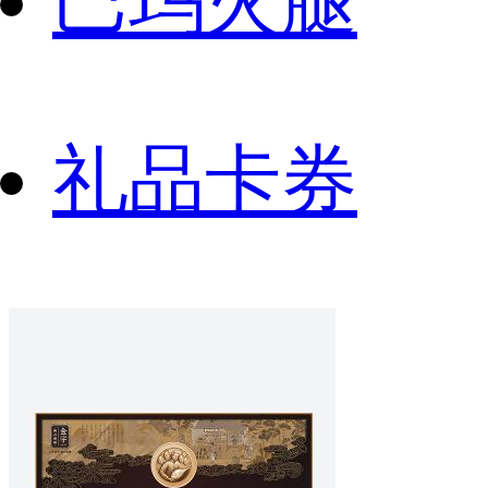
巴玛火腿
礼品卡券