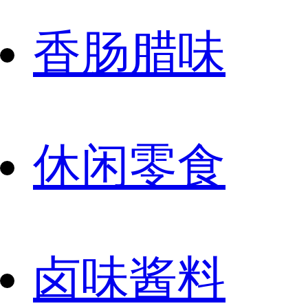
香肠腊味
休闲零食
卤味酱料