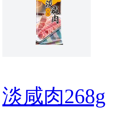
淡咸肉268g