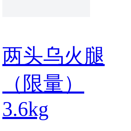
两头乌火腿
（限量）
3.6kg