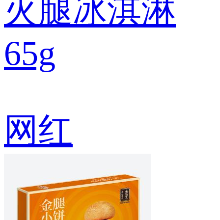
火腿冰淇淋
65g
网红