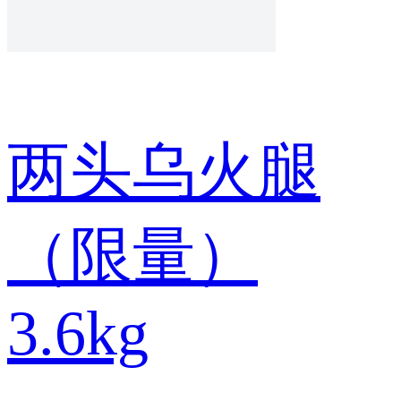
两头乌火腿
（限量）
3.6kg