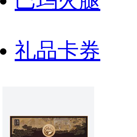
巴玛火腿
礼品卡券