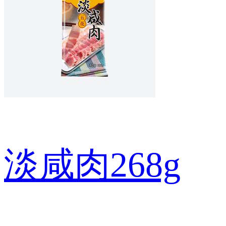
淡咸肉268g