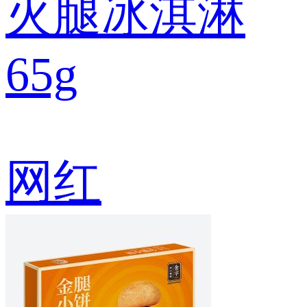
火腿冰淇淋
65g
网红