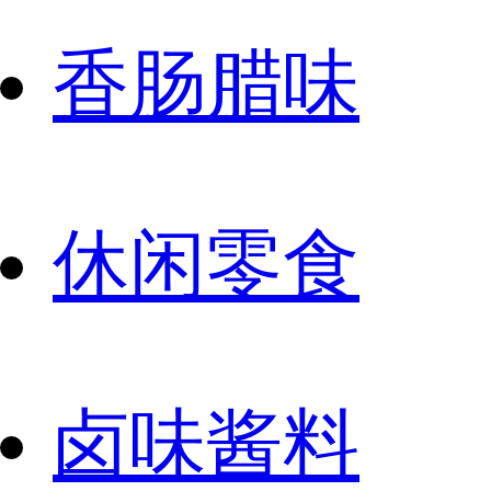
香肠腊味
休闲零食
卤味酱料