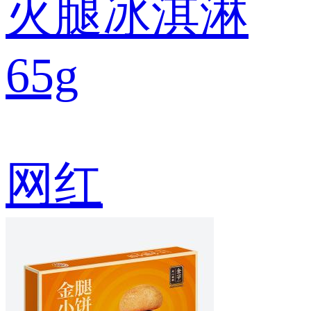
火腿冰淇淋
65g
网红