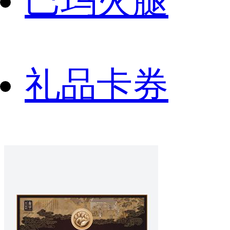
巴玛火腿
礼品卡券