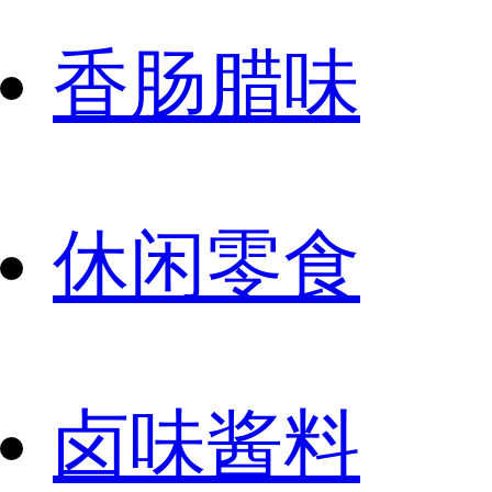
香肠腊味
休闲零食
卤味酱料