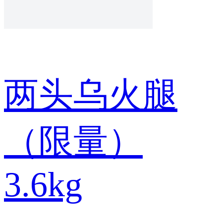
两头乌火腿
（限量）
3.6kg