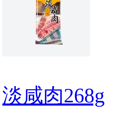
淡咸肉268g