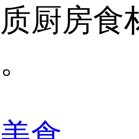
质厨房食
。
美食